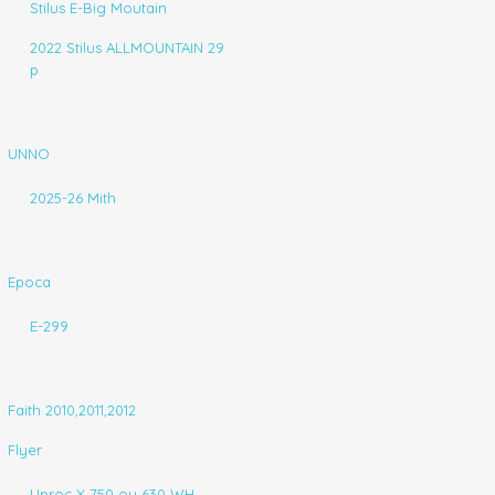
Stilus E-Big Moutain
2022 Stilus ALLMOUNTAIN 29
p
UNNO
2025-26 Mith
Epoca
E-299
Faith 2010,2011,2012
Flyer
Uproc X 750 ou 630 WH