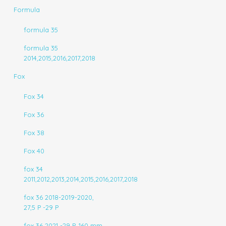
Formula
formula 35
formula 35
2014,2015,2016,2017,2018
Fox
Fox 34
Fox 36
Fox 38
Fox 40
fox 34
2011,2012,2013,2014,2015,2016,2017,2018
fox 36 2018-2019-2020,
27,5 P -29 P
fox 36 2021 -29 P ,160 mm