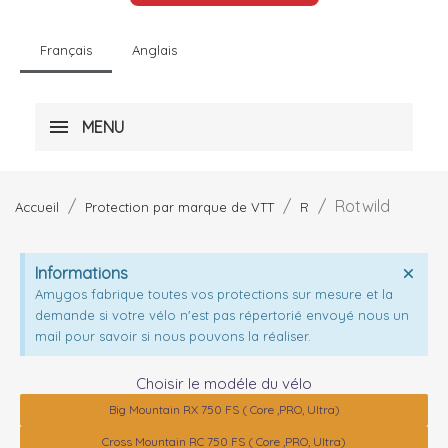
Français
Anglais
MENU
Rotwild
Accueil
Protection par marque de VTT
R
Informations
Amygos fabrique toutes vos protections sur mesure et la
demande si votre vélo n'est pas répertorié envoyé nous un
mail pour savoir si nous pouvons la réaliser.
Choisir le modéle du vélo
Big Mountain RX 750 FS ( Core ,PRO, Ultra)
Cross Mountain RC 750 FS ( Core ,PRO, Ultra)