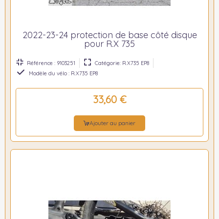
2022-23-24 protection de base côté disque
pour R.X 735
Référence : 9103251
Catégorie: R.X735 EP8
Modèle du vélo : R.X735 EP8
33,60 €
Ajouter au panier