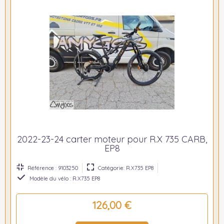
2022-23-24 carter moteur pour R.X 735 CARB,
EP8
Référence : 9103250
Catégorie: R.X735 EP8
Modèle du vélo : R.X735 EP8
126,00 €