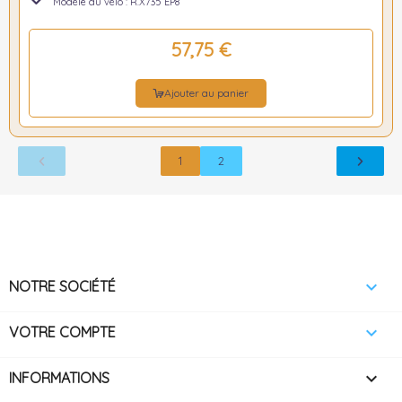
Modèle du vélo : R.X735 EP8
57,75 €
Ajouter au panier
1
2

NOTRE SOCIÉTÉ

VOTRE COMPTE
keyboard_arrow_down
INFORMATIONS