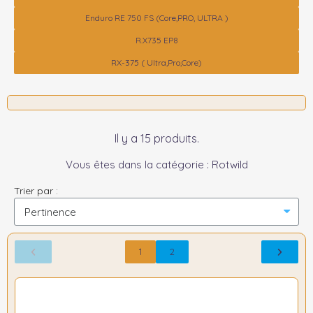
Enduro RE 750 FS (Core,PRO, ULTRA )
R.X735 EP8
RX-375 ( Ultra,Pro,Core)
Il y a 15 produits.
Vous êtes dans la catégorie : Rotwild
Trier par :
1
2