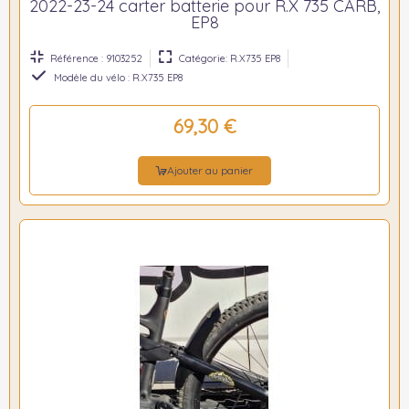
2022-23-24 carter batterie pour R.X 735 CARB,
EP8
Référence : 9103252
Catégorie: R.X735 EP8
Modèle du vélo : R.X735 EP8
69,30 €
Ajouter au panier