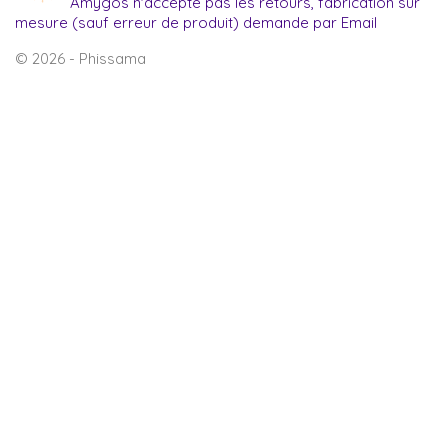
Amygos n'accepte pas les retours, fabrication sur
mesure (sauf erreur de produit) demande par Email
© 2026 - Phissama