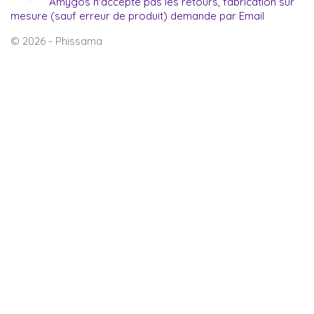
Amygos n'accepte pas les retours, fabrication sur
mesure (sauf erreur de produit) demande par Email
© 2026 - Phissama