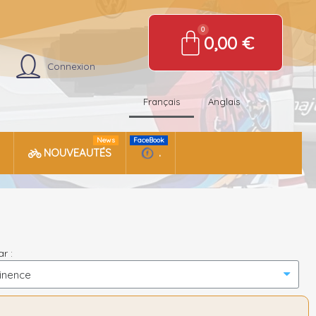
0,00 €
Connexion
Français
Anglais
News
FaceBook
NOUVEAUTÉS
.
ar :