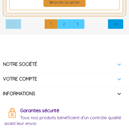
Ajouter au panier
1
2
3

NOTRE SOCIÉTÉ

VOTRE COMPTE
keyboard_arrow_down
INFORMATIONS
Garanties sécurité
Tous nos produits bénéficient d'un contrôle qualité
avant leur envoi