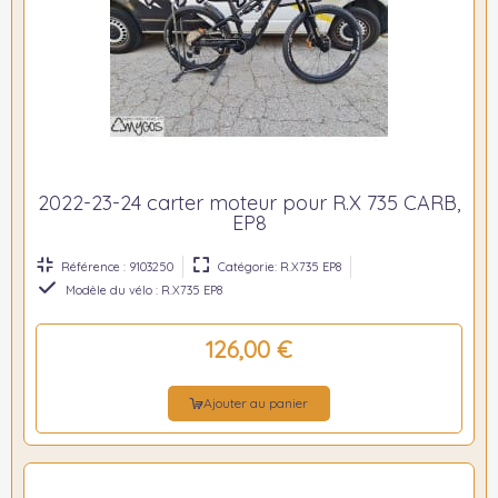
2022-23-24 carter moteur pour R.X 735 CARB,
EP8
Référence : 9103250
Catégorie: R.X735 EP8
Modèle du vélo : R.X735 EP8
126,00 €
Ajouter au panier