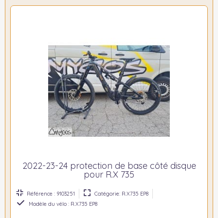
2022-23-24 protection de base côté disque
pour R.X 735
Référence : 9103251
Catégorie: R.X735 EP8
Modèle du vélo : R.X735 EP8