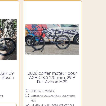
RUSH C9
2026 carter moteur pour
 Bosch
AXR C 8.6 170 mm, 29 P
DJI Avinox M2S
Référence : 9103419
Catégorie: 2026 AXR C8.6 DJI Avinox
 C9
M2S
Modèle du vélo : 2026 AXR C8.6 DJI