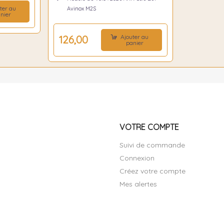
ter au
Avinox M2S
nier
Ajouter au
126,00 €
panier
VOTRE COMPTE
Suivi de commande
Connexion
Créez votre compte
Mes alertes