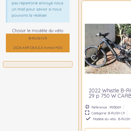
pas répertorié envoyé nous
un mail pour savoir si nous
pouvons la réaliser.
Choisir le modéle du vélo
B-RUSH C9
2026 AXR C8.6 DJI Avinox M2S
2022 Whistle B-
29 p 750 W CARB
Référence : 9103069
Catégorie: B-RUSH C9
Modèle du vélo : B-RUSH