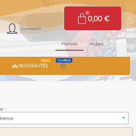
0,00 €
Connexion
Français
Anglais
News
FaceBook
NOUVEAUTÉS
.
ar :