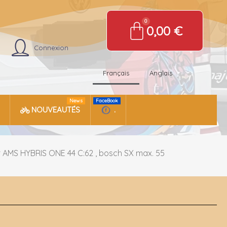
0,00 €
Connexion
Français
Anglais
News
FaceBook
NOUVEAUTÉS
.
 AMS HYBRIS ONE 44 C:62 , bosch SX max. 55