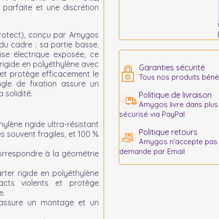
 parfaite et une discrétion
rotect)
, conçu par Amygos
du cadre : sa partie basse.
ise électrique exposée, ce
 rigide en polyéthylène avec
Garanties sécurité
et protège efficacement le
Tous nos produits bénéf
ngle de fixation assure un
solidité.
Politique de livraison
Amygos livre dans plus
sécurisé via PayPal
ylène rigide ultra-résistant
Politique retours
 souvent fragiles, et 100 %
Amygos n'accepte pas le
demande par Email
rrespondre à la géométrie
rter rigide en polyéthylène
cts violents et protège
e.
 assure un montage et un