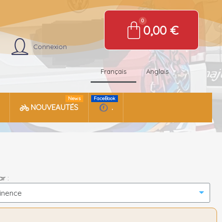
0,00 €
Connexion
Français
Anglais
News
FaceBook
NOUVEAUTÉS
.
ar :