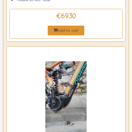
€69.30
Add to cart