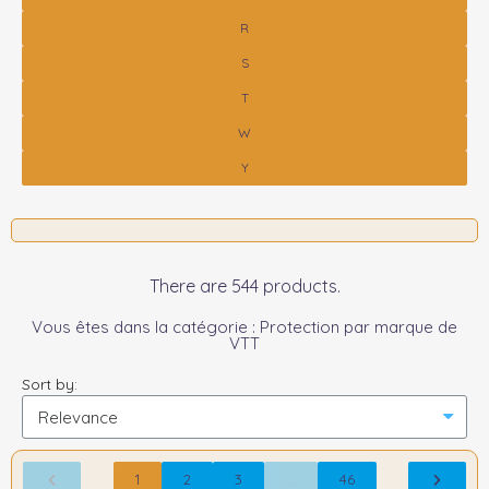
R
S
T
W
Y
There are 544 products.
Vous êtes dans la catégorie : Protection par marque de
VTT
Sort by:
1
2
3
…
46