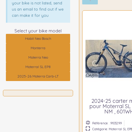
your bike is not listed, send
us an email to find out if we
can make it for you
Select your bike model
Habit Neo Bosch
Monterra
Moterra Neo
Moterral SL EP8
2025-26 Moterra Carb-LT
2024-25 carter 
pour Moterral SL
NM , 601W
Référence : 9103299
Catégorie: Moterral SL EP