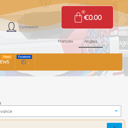
€0.00
Connexion
Français
Anglais
News
Facebook
NEWS
.
: