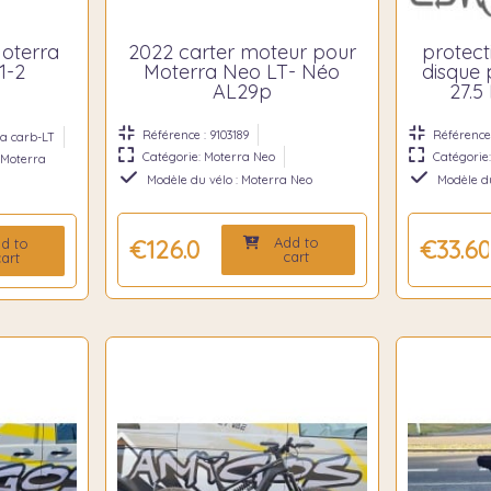
Moterra
2022 carter moteur pour
protect
1-2
Moterra Neo LT- Néo
disque 
AL29p
27.5
Référence : 9103189
Référence 
ra carb-LT
Catégorie: Moterra Neo
Catégorie
 Moterra
Modèle du vélo : Moterra Neo
Modèle du
Add to
d to
€126.00
€33.60
cart
art