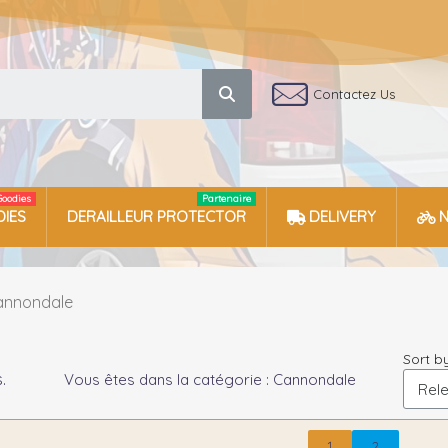
Contactez Us
Goodies
Partenaire
IES
DERAILLEUR PROTECTOR
DELIVERY
annondale
Sort by
.
Vous êtes dans la catégorie : Cannondale
1
2