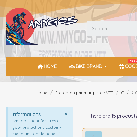
Nos 
HOME
BIKE BRAND
GOOD
C
Home
Protection par marque de VTT
C
Informations
There are 15 products
Amygos manufactures all
your protections custom-
made and on demand. If