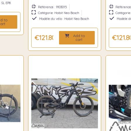
 SL EP8
Référence : 9103015
Référence 
Catégorie: Habit Neo Bosch
Catégorie
Modèle du vélo : Habit Neo Bosch
Modèle du
d to
art
Add to
€121.80
€121.8
cart