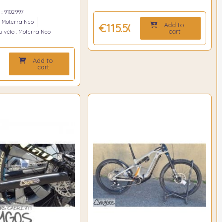
: 9102997
: Moterra Neo
Add to
€115.50
cart
 vélo : Moterra Neo
Add to
0
cart