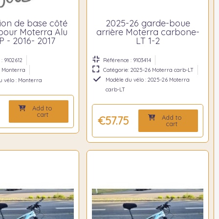
ion de base côté
2025-26 garde-boue
pour Moterra Alu
arrière Moterra carbone-
 P - 2016- 2017
LT 1-2
: 9102612
Référence : 9103414
: Monterra
Catégorie: 2025-26 Moterra carb-LT
Modèle du vélo : 2025-26 Moterra
 vélo : Monterra
carb-LT
Add to
cart
Add to
€57.75
cart