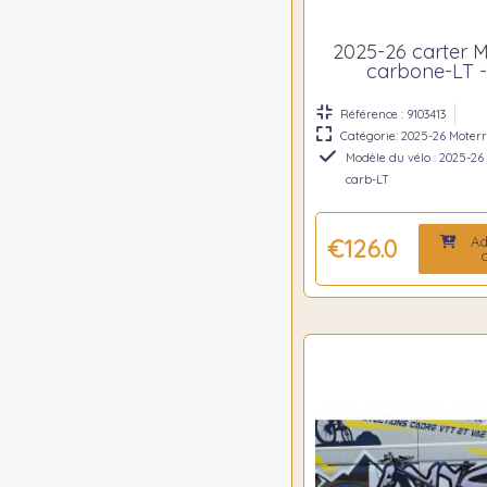
2025-26 carter 
carbone-LT -
Référence : 9103413
Catégorie: 2025-26 Moter
Modèle du vélo : 2025-26
carb-LT
Ad
€126.00
c