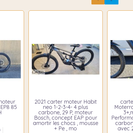
moteur
2021 carter moteur Habit
cart
 EP8 85
neo 1-2-3-4- 4 plus
Moterra
H
carbone, 29 P, moteur
3+,
Bosch, concept EAP pour
Performa
amortir les chocs , mousse
carbon
+ Pe , mo
avec 2
8