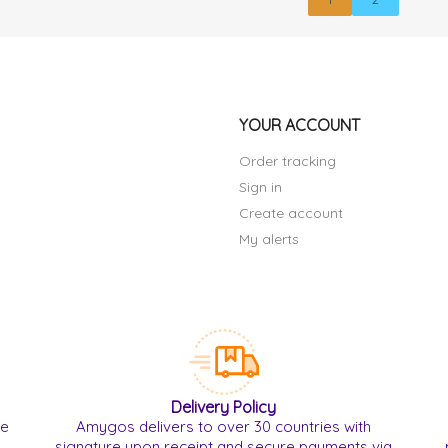
YOUR ACCOUNT
Order tracking
Sign in
Create account
My alerts
Delivery Policy
re
Amygos delivers to over 30 countries with
signature upon receipt and secure payments via