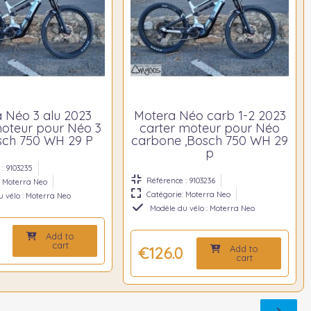
 Néo 3 alu 2023
Motera Néo carb 1-2 2023
moteur pour Néo 3
carter moteur pour Néo
sch 750 WH 29 P
carbone ,Bosch 750 WH 29
p
: 9103235
Référence : 9103236
: Moterra Neo
Catégorie: Moterra Neo
 vélo : Moterra Neo
Modèle du vélo : Moterra Neo
Add to
0
cart
Add to
€126.00
cart