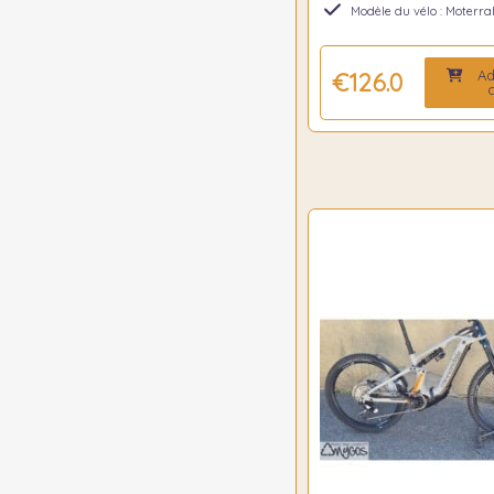
Modèle du vélo : Moterral
Ad
€126.00
c