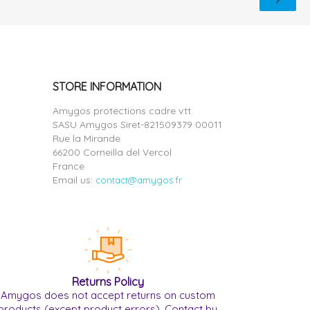
STORE INFORMATION
Amygos protections cadre vtt
SASU Amygos Siret-821509379 00011
Rue la Mirande
66200 Corneilla del Vercol
France
Email us:
contact@amygos.fr
Returns Policy
Amygos does not accept returns on custom
products (except product errors). Contact by