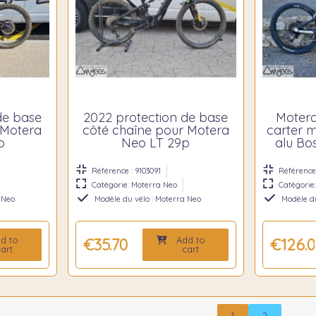
de base
2022 protection de base
Motera
 Motera
côté chaîne pour Motera
carter 
p
Neo LT 29p
alu Bo
Référence : 9103091
Référence 
Catégorie: Moterra Neo
Catégorie
 Neo
Modèle du vélo : Moterra Neo
Modèle du
d to
Add to
€35.70
€126.0
art
cart
1
2