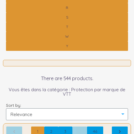
R
S
T
W
Y
There are 544 products.
Vous êtes dans la catégorie : Protection par marque de
VTT
Sort by:
1
2
3
…
46