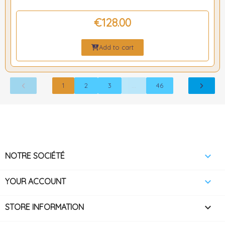
€128.00
Add to cart
1
2
3
…
46

NOTRE SOCIÉTÉ

YOUR ACCOUNT
keyboard_arrow_down
STORE INFORMATION