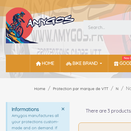
Nos 
HOME
BIKE BRAND
GOOD
N
Home
Protection par marque de VTT
N
Informations
There are 3 products
Amygos manufactures all
your protections custom-
made and on demand. If