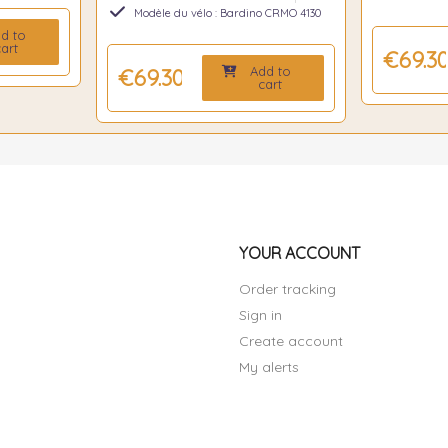
Modèle du vélo : Bardino CRMO 4130
d to
art
€69.3
Add to
€69.30
cart
YOUR ACCOUNT
Order tracking
Sign in
Create account
My alerts