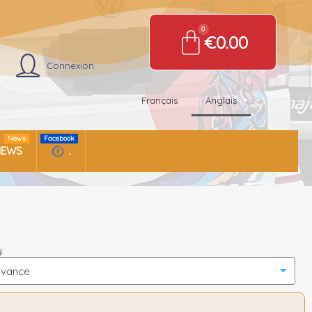
€0.00
Connexion
Français
Anglais
News
Facebook
NEWS
.
: