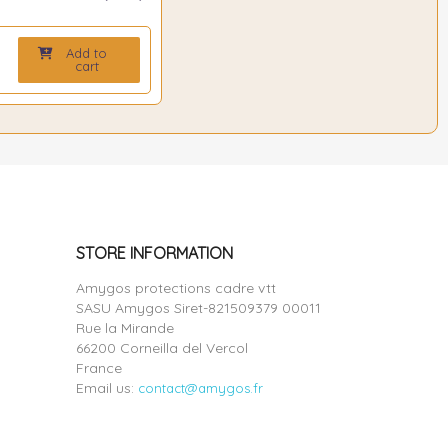
Add to
0
cart
STORE INFORMATION
Amygos protections cadre vtt
SASU Amygos Siret-821509379 00011
Rue la Mirande
66200 Corneilla del Vercol
France
Email us:
contact@amygos.fr