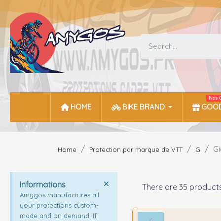
Nos 
HOME
BIKE BRAND
GOOD
Gi
Home
Protection par marque de VTT
G
Informations
There are 35 products
Amygos manufactures all
your protections custom-
made and on demand. If