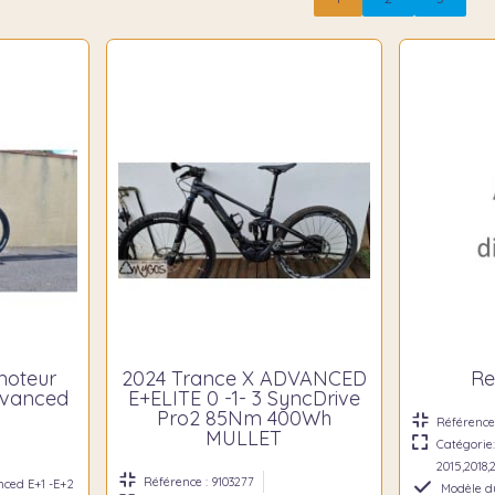
moteur
2024 Trance X ADVANCED
Re
dvanced
E+ELITE 0 -1- 3 SyncDrive
Pro2 85Nm 400Wh
Référence 
MULLET
Catégorie:
2015,2018,
Référence : 9103277
nced E+1 -E+2
Modèle du