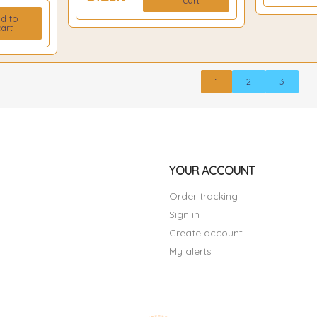
d to
art
1
2
3
YOUR ACCOUNT
Order tracking
Sign in
Create account
My alerts