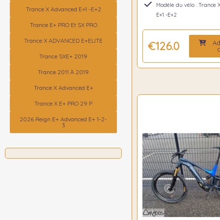
Modèle du vélo : Trance
Trance X Advanced E+1 -E+2
E+1 -E+2
Trance E+ PRO Et SX PRO
Trance X ADVANCED E+ELITE
Ad
€126.00
c
Trance SXE+ 2019
Trance 2011 À 2019
Trance X Advanced E+
Trance X E+ PRO 29 P
2026 Reign E+ Advanced E+ 1-2-
3