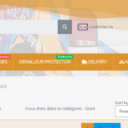
Contactez Us
Goodies
Partenaire
IES
DERAILLEUR PROTECTOR
DELIVERY
ant
Sort by
.
Vous êtes dans la catégorie : Giant
1
2
3