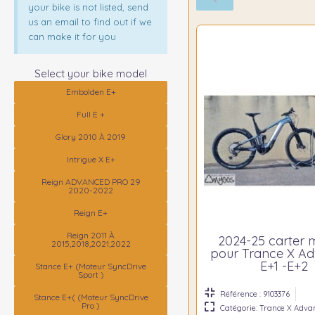
your bike is not listed, send
us an email to find out if we
can make it for you
Select your bike model
Embolden E+
Full E +
Glory 2010 À 2019
Intrigue X E+
Reign ADVANCED PRO 29
2020-2022
Reign E+
Reign 2011 À
2024-25 carter 
2015,2018,2021,2022
pour Trance X A
E+1 -E+2
Stance E+ (moteur SyncDrive
Sport )
Référence : 9103376
Stance E+( (moteur SyncDrive
Pro )
Catégorie: Trance X Adva