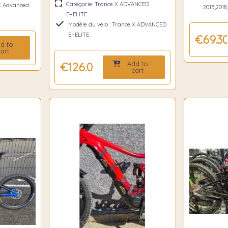
Catégorie: Trance X ADVANCED
 X Advanced
2015,2018
E+ELITE
Modèle du vélo : Trance X ADVANCED
E+ELITE
€69.3
d to
art
Add to
€126.00
cart