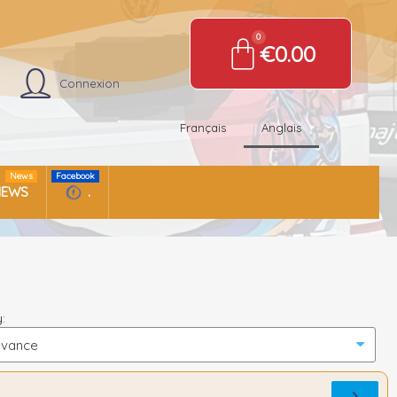
€0.00
Connexion
Français
Anglais
News
Facebook
NEWS
.
: