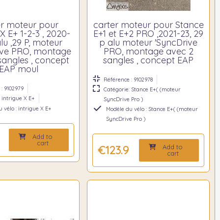
er moteur pour
carter moteur pour Stance
 X E+ 1-2-3 , 2020-
E+1 et E+2 PRO ,2021-23, 29
lu ,29 P, moteur
p alu moteur 'SyncDrive
ive PRO, montage
PRO, montage avec 2
sangles , concept
sangles , concept EAP
EAP moul
Référence : 9102978
: 9102979
Catégorie: Stance E+( (moteur
 intrigue X E+
SyncDrive Pro )
 vélo : intrigue X E+
Modèle du vélo : Stance E+( (moteur
SyncDrive Pro )
Add to
0
cart
Add to
€123.90
cart