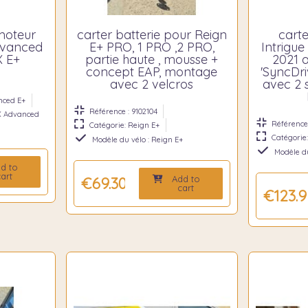
moteur
carter batterie pour Reign
cart
dvanced
E+ PRO, 1 PRO ,2 PRO,
Intrigue
X E+
partie haute , mousse +
2021 a
concept EAP, montage
'SyncDr
avec 2 velcros
avec 2 
nced E+
Référence : 9102104
 X Advanced
Référence 
Catégorie: Reign E+
Catégorie:
Modèle du vélo : Reign E+
Modèle du
d to
art
Add to
€69.30
cart
€123.9