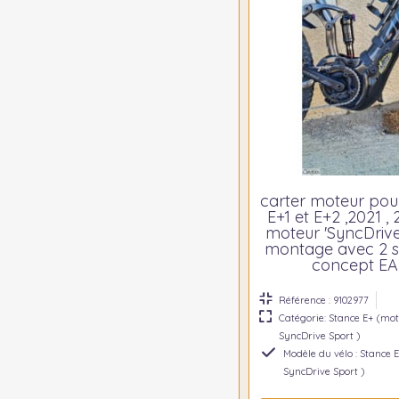
carter moteur pou
E+1 et E+2 ,2021 , 
moteur 'SyncDrive
montage avec 2 s
concept E
Référence : 9102977
Catégorie: Stance E+ (mo
SyncDrive Sport )
Modèle du vélo : Stance 
SyncDrive Sport )