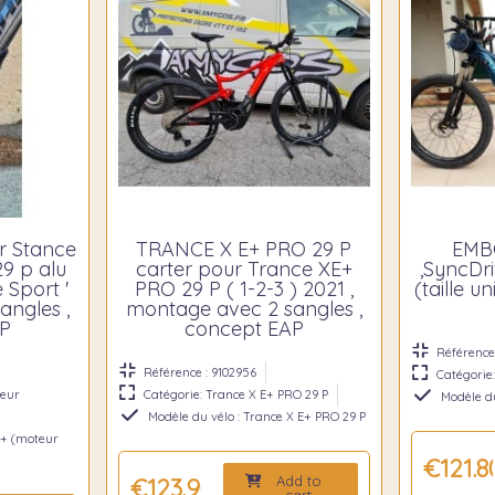
r Stance
TRANCE X E+ PRO 29 P
EMB
29 p alu
carter pour Trance XE+
,SyncDr
 Sport '
PRO 29 P ( 1-2-3 ) 2021 ,
(taille u
angles ,
montage avec 2 sangles ,
AP
concept EAP
Référence 
Référence : 9102956
Catégorie
teur
Catégorie: Trance X E+ PRO 29 P
Modèle d
Modèle du vélo : Trance X E+ PRO 29 P
E+ (moteur
€121.8
Add to
€123.90
cart