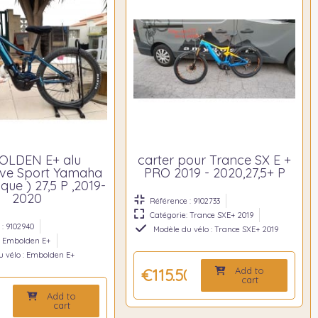
OLDEN E+ alu
carter pour Trance SX E +
ive Sport Yamaha
PRO 2019 - 2020,27,5+ P
nique ) 27,5 P ,2019-
2020
Référence : 9102733
Catégorie: Trance SXE+ 2019
: 9102940
Modèle du vélo : Trance SXE+ 2019
: Embolden E+
u vélo : Embolden E+
Add to
€115.50
cart
Add to
0
cart