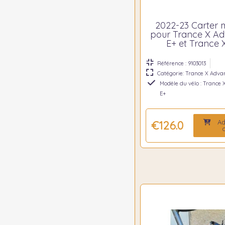
2022-23 Carter 
pour Trance X A
E+ et Trance 
Référence : 9103013
Catégorie: Trance X Adva
Modèle du vélo : Trance
E+
Ad
€126.00
c