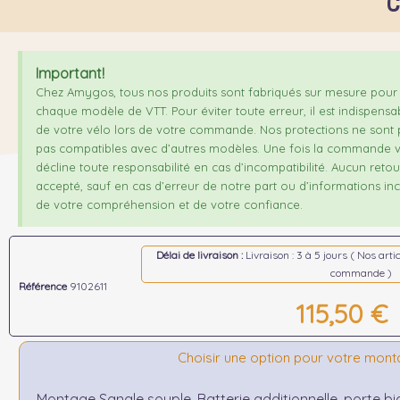
C
Important!
Chez Amygos, tous nos produits sont fabriqués sur mesure pour 
chaque modèle de VTT. Pour éviter toute erreur, il est indispensa
de votre vélo lors de votre commande. Nos protections ne sont p
pas compatibles avec d’autres modèles. Une fois la commande v
décline toute responsabilité en cas d’incompatibilité. Aucun ret
accepté, sauf en cas d’erreur de notre part ou d’informations inco
de votre compréhension et de votre confiance.
Délai de livraison :
Livraison : 3 à 5 jours ( Nos art
commande )
Référence
9102611
115,50 €
Choisir une option pour votre mon
Montage Sangle souple, Batterie additionnelle, porte b