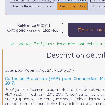
Avec batterie additionnelle
Avec porte bidon
Sans por
Référence
9102611
Ajouter au 
Catégorie
État
Neuf
Monterra
Livraison : 3 à 5 jours ( Nos articles sont réalisés
Description détail
cater pour Moterra Alu , 27.5 P 2016-2017
Carter de Protection (EAP) pour Cannondale Mot
2017)
Protégez efficacement le bas moteur et le cadre de vot
Alu** (27.5 P, modèles **2016-2017**). Ce **carter de pro
**EAP (Espace-Air-Protect)**, un dispositif placé dans sa 
du cadre, crucial pour les VAE. L'association avec une m