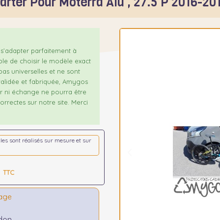
arter Pour Moterra Alu , 27.5 P 2016-20
s’adapter parfaitement à
ble de choisir le modèle exact
as universelles et ne sont
alidée et fabriquée, Amygos
our ni échange ne pourra être
rrectes sur notre site. Merci
icles sont réalisés sur mesure et sur
TTC
tage
idon