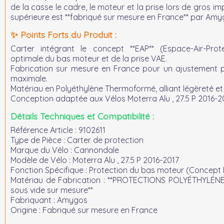
de la casse le cadre, le moteur et la prise lors de gros im
supérieure est **fabriqué sur mesure en France** par Amy
✨ Points Forts du Produit :
Carter intégrant le concept **EAP** (Espace-Air-Pro
optimale du bas moteur et de la prise VAE.
Fabrication sur mesure en France pour un ajustement 
maximale.
Matériau en Polyéthylène Thermoformé, alliant légèreté et 
Conception adaptée aux Vélos Moterra Alu , 27.5 P 2016-20
Détails Techniques et Compatibilité :
Référence Article :
9102611
Type de Pièce :
Carter de protection
Marque du Vélo :
Cannondale
Modèle de Vélo :
Moterra Alu , 27.5 P 2016-2017
Fonction Spécifique :
Protection du bas moteur (Concept 
Matériau de Fabrication :
**PROTECTIONS POLYÉTHYLÉN
sous vide sur mesure**
Fabriquant :
Amygos
Origine :
Fabriqué sur mesure en France