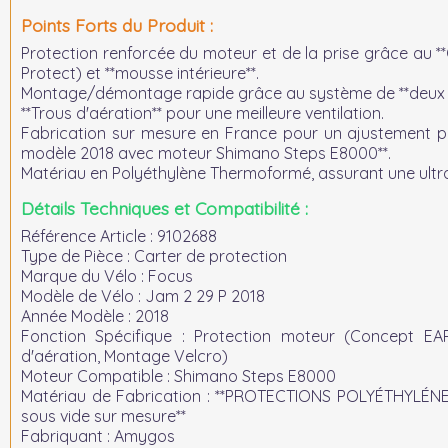
Points Forts du Produit :
Protection renforcée du moteur et de la prise grâce au *
Protect) et **mousse intérieure**.
Montage/démontage rapide grâce au système de **deux v
**Trous d'aération** pour une meilleure ventilation.
Fabrication sur mesure en France pour un ajustement pa
modèle 2018 avec moteur Shimano Steps E8000**.
Matériau en Polyéthylène Thermoformé, assurant une ultra
Détails Techniques et Compatibilité :
Référence Article :
9102688
Type de Pièce :
Carter de protection
Marque du Vélo :
Focus
Modèle de Vélo :
Jam 2 29 P 2018
Année Modèle :
2018
Fonction Spécifique :
Protection moteur (Concept EAP,
d'aération, Montage Velcro)
Moteur Compatible :
Shimano Steps E8000
Matériau de Fabrication :
**PROTECTIONS POLYÉTHYLÉN
sous vide sur mesure**
Fabriquant :
Amygos