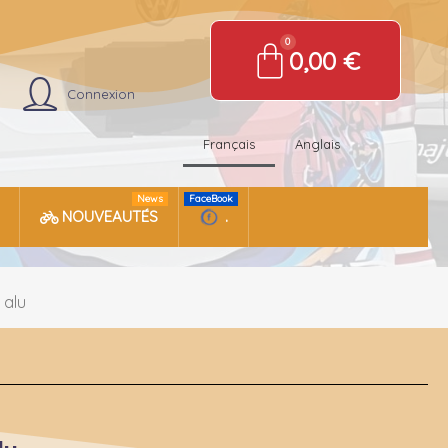
0,00 €
Connexion
Français
Anglais
News
FaceBook
NOUVEAUTÉS
.
 alu