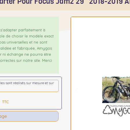
arter Pour Focus Jam2 29" 2018-2019 A
s’adapter parfaitement à
ble de choisir le modèle exact
as universelles et ne sont
alidée et fabriquée, Amygos
our ni échange ne pourra être
rrectes sur notre site. Merci
icles sont réalisés sur mesure et sur
TTC
tage