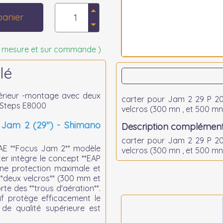
panier
 sur mesure et sur commande )
lé
érieur -montage avec deux
carter pour Jam 2 29 P 2
o Steps E8000
velcros (300 mn , et 500 mn 
 Jam 2 (29") - Shimano
Description complément
carter pour Jam 2 29 P 2
VAE **Focus Jam 2** modèle
velcros (300 mn , et 500 mn
er intègre le concept **EAP
 une protection maximale et
**deux velcros** (300 mm et
 des **trous d'aération**.
if protège efficacement le
 de qualité supérieure est