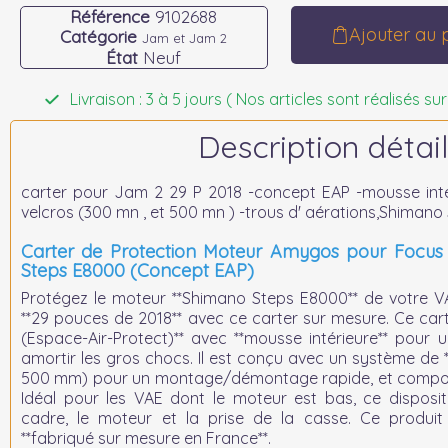
Référence
9102688
Ajouter au 
Catégorie
Jam et Jam 2
État
Neuf
Livraison : 3 à 5 jours ( Nos articles sont réalisés
Description détail
carter pour Jam 2 29 P 2018 -concept EAP -mousse int
velcros (300 mn , et 500 mn ) -trous d' aérations,Shiman
Carter de Protection Moteur Amygos pour Focus
Steps E8000 (Concept EAP)
Protégez le moteur **Shimano Steps E8000** de votre 
**29 pouces de 2018** avec ce carter sur mesure. Ce cart
(Espace-Air-Protect)** avec **mousse intérieure** pour
amortir les gros chocs. Il est conçu avec un système de 
500 mm) pour un montage/démontage rapide, et comporte
Idéal pour les VAE dont le moteur est bas, ce disposit
cadre, le moteur et la prise de la casse. Ce produit
**fabriqué sur mesure en France**.