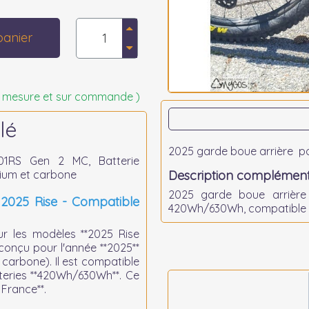
panier
 sur mesure et sur commande )
lé
2025 garde boue arrière p
01RS Gen 2 MC, Batterie
nium et carbone
Description complément
2025 garde boue arrièr
2025 Rise - Compatible
420Wh/630Wh, compatible p
our les modèles **2025 Rise
conçu pour l'année **2025**
 carbone). Il est compatible
teries **420Wh/630Wh**. Ce
 France**.