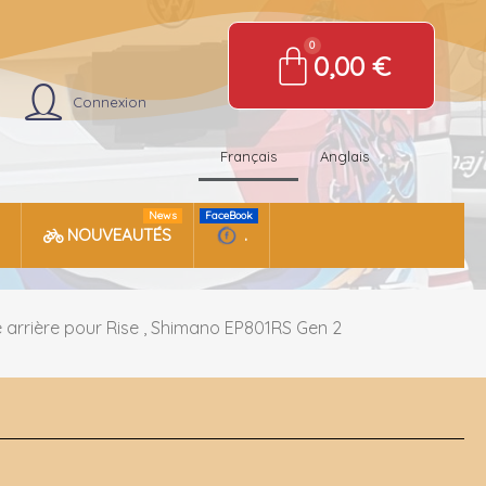
0,00 €
Connexion
Français
Anglais
News
FaceBook
NOUVEAUTÉS
.
arrière pour Rise , Shimano EP801RS Gen 2