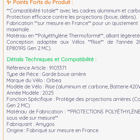
✨ Points Forts du Produit :
**Compatibilité totale** avec les cadres aluminium et car
Protection efficace contre les projections (boue, débris).
Fabrication **sur mesure en France** pour un ajustement
maximale.
Matériau en **Polyéthylène Thermoformé**, alliant légèreté 
Conception adaptée aux Vélos **Rise** de l'année 
EP801RS Gen 2 MC).
Détails Techniques et Compatibilité :
Référence Article :
9103371
Type de Pièce :
Garde boue arrière
Marque du Vélo :
Orbea
Modèle de Vélo :
Rise (aluminium et carbone, Batterie 4
Année Modèle :
2025
Fonction Spécifique :
Protège des projections arrières (
Gen 2 MC)
Matériau de Fabrication :
**PROTECTIONS POLYÉTHYLÉN
sous vide sur mesure**
Fabriquant :
Amygos
Origine :
Fabriqué sur mesure en France