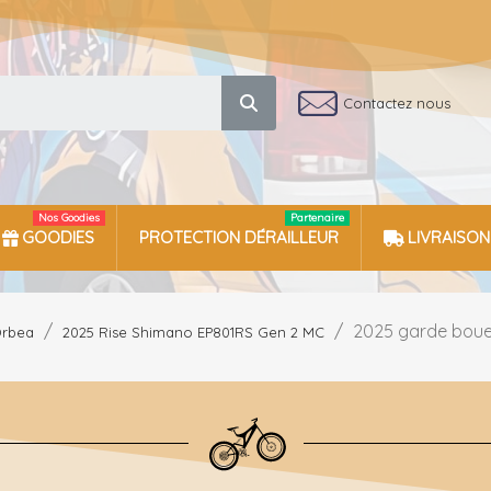
Contactez nous
Nos Goodies
Partenaire
GOODIES
PROTECTION DÉRAILLEUR
LIVRAISON
2025 garde boue 
rbea
2025 Rise Shimano EP801RS Gen 2 MC