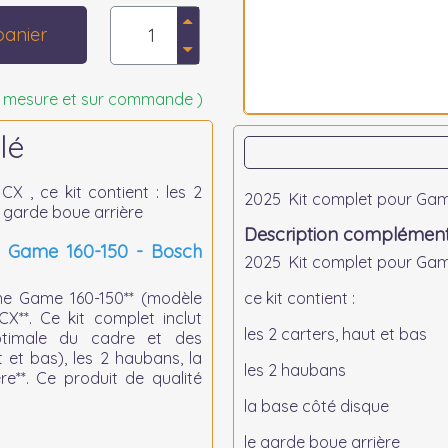
panier
 sur mesure et sur commande )
lé
 , ce kit contient : les 2
2025 Kit complet pour Ga
e garde boue arrière
Description complément
5 Game 160-150 - Bosch
2025 Kit complet pour Gam
che Game 160-150** (modèle
ce kit contient :
X**. Ce kit complet inclut
les 2 carters, haut et bas
optimale du cadre et des
t et bas), les 2 haubans, la
les 2 haubans
e**. Ce produit de qualité
la base côté disque
le garde boue arrière