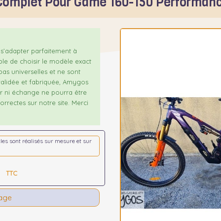
 Complet Pour Game 160-150 Performanc
s’adapter parfaitement à
ble de choisir le modèle exact
as universelles et ne sont
alidée et fabriquée, Amygos
our ni échange ne pourra être
rrectes sur notre site. Merci
icles sont réalisés sur mesure et sur
TTC
tage