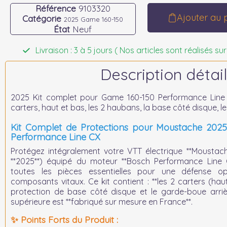
Référence
9103320
Ajouter au 
Catégorie
2025 Game 160-150
État
Neuf
Livraison : 3 à 5 jours ( Nos articles sont réalisés
Description détail
2025 Kit complet pour Game 160-150 Performance Line CX
carters, haut et bas, les 2 haubans, la base côté disque, l
Kit Complet de Protections pour Moustache 202
Performance Line CX
Protégez intégralement votre VTT électrique **Mousta
**2025**) équipé du moteur **Bosch Performance Line C
toutes les pièces essentielles pour une défense 
composants vitaux. Ce kit contient : **les 2 carters (hau
protection de base côté disque et le garde-boue arrièr
supérieure est **fabriqué sur mesure en France**.
✨ Points Forts du Produit :