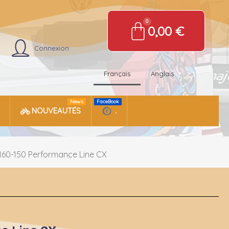
0,00 €
Connexion
Français
Anglais
News
FaceBook
NOUVEAUTÉS
.
160-150 Performance Line CX