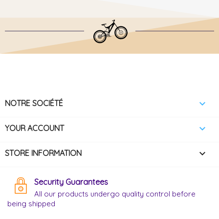

NOTRE SOCIÉTÉ

YOUR ACCOUNT
keyboard_arrow_down
STORE INFORMATION
Security Guarantees
All our products undergo quality control before
being shipped